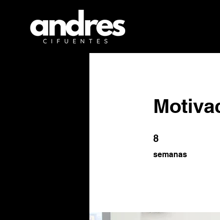
Motivac
8 semanas
8
semanas