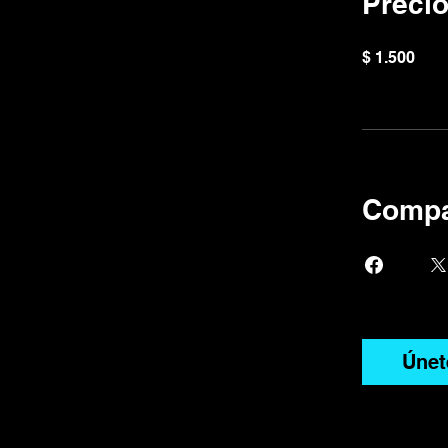
Preci
$ 1.500
Compa
Únet